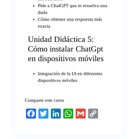
Pide a ChatGPT que te resuelva una
duda
Cómo obtener una respuesta más
exacta
Unidad Didáctica 5:
Cómo instalar ChatGpt
en dispositivos móviles
Integración de la IA en diferentes
dispositivos móviles
Comparte este curso
Fa
T
Li
W
G
C
ce
wi
nk
ha
m
op
bo
tte
ed
ts
ail
y