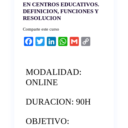
EN CENTROS EDUCATIVOS.
DEFINICION, FUNCIONES Y
RESOLUCION
Comparte este curso
Fa
T
Li
W
G
C
ce
wi
nk
ha
m
op
bo
tte
ed
ts
ail
y
ok
r
In
A
Li
MODALIDAD:
pp
nk
ONLINE
DURACION: 90H
OBJETIVO: