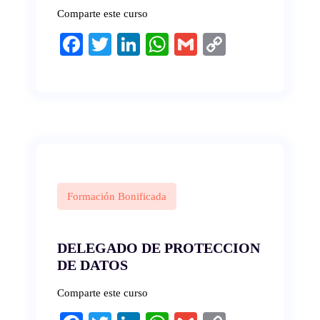
Comparte este curso
Fa
T
Li
W
G
C
ce
wi
nk
ha
m
op
bo
tte
ed
ts
ail
y
ok
r
In
A
Li
pp
nk
Formación Bonificada
DELEGADO DE PROTECCION
DE DATOS
Comparte este curso