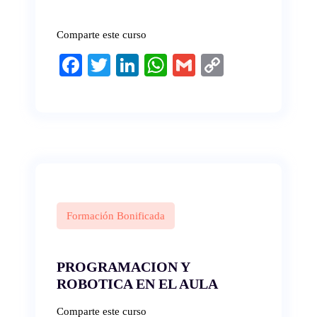
Comparte este curso
Fa
T
Li
W
G
C
ce
wi
nk
ha
m
op
bo
tte
ed
ts
ail
y
ok
r
In
A
Li
pp
nk
Formación Bonificada
PROGRAMACION Y
ROBOTICA EN EL AULA
Comparte este curso