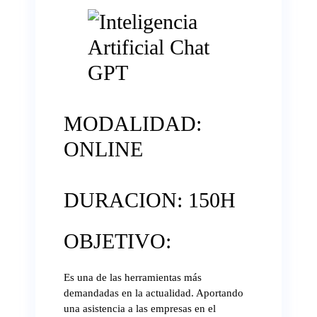
bo
tte
ed
ts
ail
y
ok
r
In
A
Li
pp
nk
MODALIDAD:
ONLINE
DURACION: 150H
OBJETIVO:
Es una de las herramientas más
demandadas en la actualidad. Aportando
una asistencia a las empresas en el