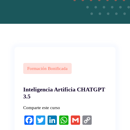
Formación Bonificada
Inteligencia Artificia CHATGPT
3.5
Comparte este curso
Fa
T
Li
W
G
C
ce
wi
nk
ha
m
op