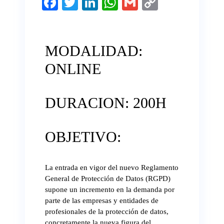
Fa
T
Li
W
G
C
ce
wi
nk
ha
m
op
bo
tte
ed
ts
ail
y
ok
r
In
A
Li
MODALIDAD:
pp
nk
ONLINE
DURACION: 200H
OBJETIVO:
La entrada en vigor del nuevo Reglamento
General de Protección de Datos (RGPD)
supone un incremento en la demanda por
parte de las empresas y entidades de
profesionales de la protección de datos,
concretamente la nueva figura del