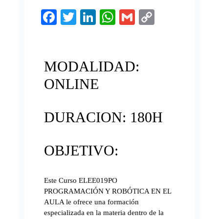
Fa
T
Li
W
G
C
ce
wi
nk
ha
m
op
bo
tte
ed
ts
ail
y
ok
r
In
A
Li
MODALIDAD:
pp
nk
ONLINE
DURACION: 180H
OBJETIVO:
Este Curso ELEE019PO
PROGRAMACIÓN Y ROBÓTICA EN EL
AULA le ofrece una formación
especializada en la materia dentro de la