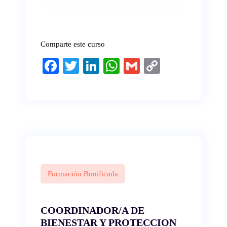
Comparte este curso
Fa
T
Li
W
G
C
ce
wi
nk
ha
m
op
bo
tte
ed
ts
ail
y
ok
r
In
A
Li
pp
nk
Formación Bonificada
COORDINADOR/A DE
BIENESTAR Y PROTECCION